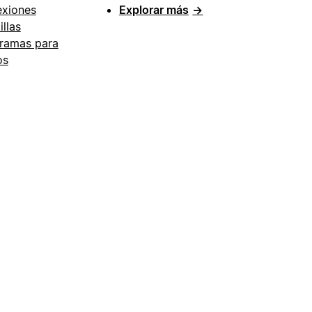
xiones
Explorar más
→
illas
ramas para
os