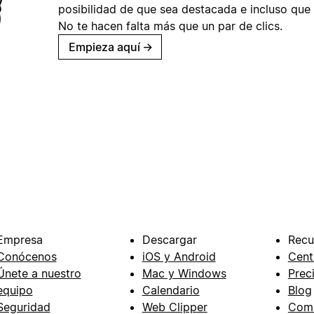
posibilidad de que sea destacada e incluso que 
No te hacen falta más que un par de clics.
Empieza aquí
→
Empresa
Descargar
Recu
Conócenos
iOS y Android
Cent
Únete a nuestro
Mac y Windows
Prec
equipo
Calendario
Blog
Seguridad
Web Clipper
Com