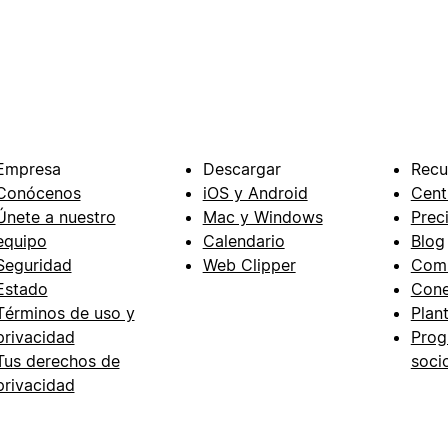
Empresa
Descargar
Recu
Conócenos
iOS y Android
Cent
Únete a nuestro
Mac y Windows
Prec
equipo
Calendario
Blog
Seguridad
Web Clipper
Com
Estado
Cone
Términos de uso y
Plant
privacidad
Prog
Tus derechos de
soci
privacidad