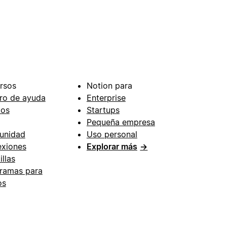
rsos
Notion para
ro de ayuda
Enterprise
ios
Startups
Pequeña empresa
unidad
Uso personal
xiones
Explorar más
→
illas
ramas para
os