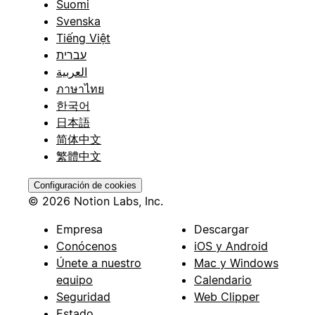
Suomi
Svenska
Tiếng Việt
עברית
العربية
ภาษาไทย
한국어
日本語
简体中文
繁體中文
Configuración de cookies
© 2026 Notion Labs, Inc.
Empresa
Descargar
Conócenos
iOS y Android
Únete a nuestro
Mac y Windows
equipo
Calendario
Seguridad
Web Clipper
Estado