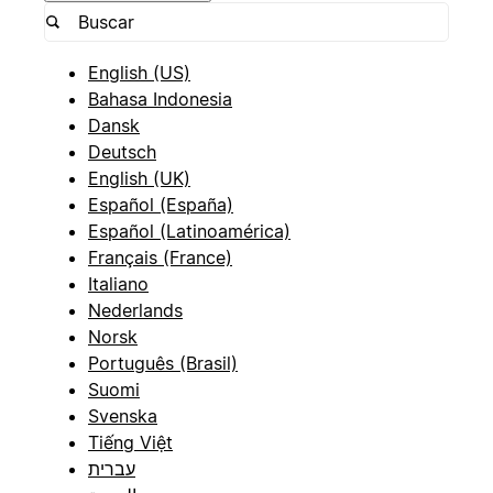
English (US)
Bahasa Indonesia
Dansk
Deutsch
English (UK)
Español (España)
Español (Latinoamérica)
Français (France)
Italiano
Nederlands
Norsk
Português (Brasil)
Suomi
Svenska
Tiếng Việt
עברית