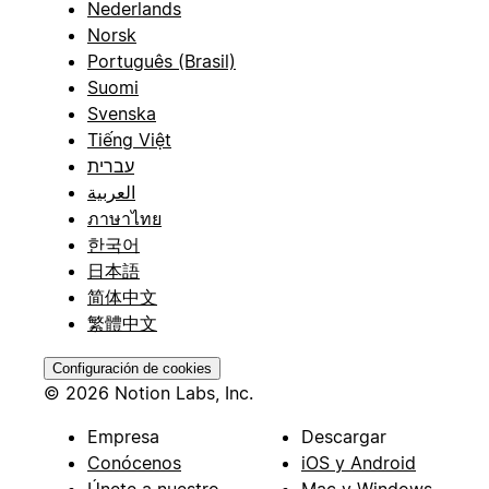
Nederlands
Norsk
Português (Brasil)
Suomi
Svenska
Tiếng Việt
עברית
العربية
ภาษาไทย
한국어
日本語
简体中文
繁體中文
Configuración de cookies
© 2026 Notion Labs, Inc.
Empresa
Descargar
Conócenos
iOS y Android
Únete a nuestro
Mac y Windows