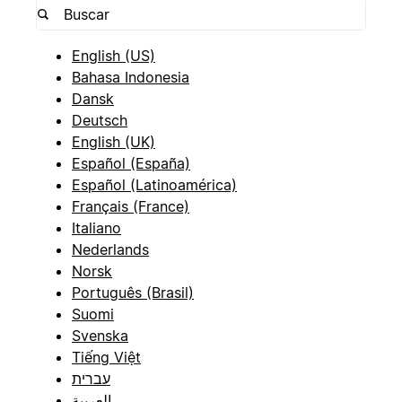
English (US)
Bahasa Indonesia
Dansk
Deutsch
English (UK)
Español (España)
Español (Latinoamérica)
Français (France)
Italiano
Nederlands
Norsk
Português (Brasil)
Suomi
Svenska
Tiếng Việt
עברית
العربية