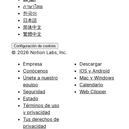
ภาษาไทย
한국어
日本語
简体中文
繁體中文
Configuración de cookies
© 2026 Notion Labs, Inc.
Empresa
Descargar
Conócenos
iOS y Android
Únete a nuestro
Mac y Windows
equipo
Calendario
Seguridad
Web Clipper
Estado
Términos de uso
y privacidad
Tus derechos de
privacidad