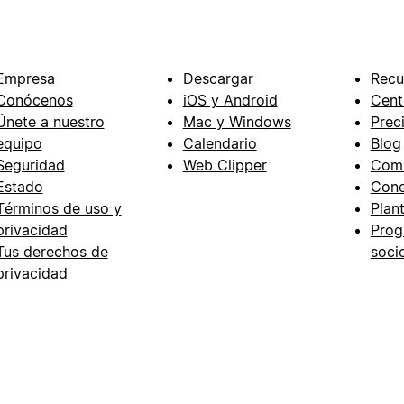
Empresa
Descargar
Recu
Conócenos
iOS y Android
Cent
Únete a nuestro
Mac y Windows
Prec
equipo
Calendario
Blog
Seguridad
Web Clipper
Com
Estado
Cone
Términos de uso y
Plant
privacidad
Prog
Tus derechos de
soci
privacidad