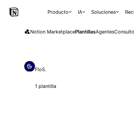
Producto
IA
Soluciones
Rec
Notion Marketplace
Plantillas
Agentes
Consulto
FloS.
1 plantilla