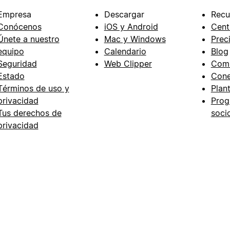
Empresa
Descargar
Recu
Conócenos
iOS y Android
Cent
Únete a nuestro
Mac y Windows
Prec
equipo
Calendario
Blog
Seguridad
Web Clipper
Com
Estado
Cone
Términos de uso y
Plant
privacidad
Prog
Tus derechos de
soci
privacidad