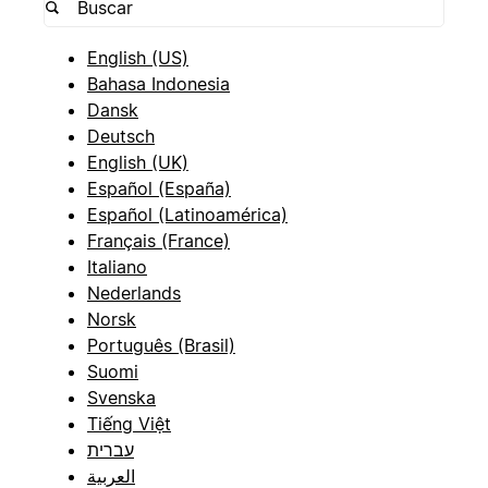
English (US)
Bahasa Indonesia
Dansk
Deutsch
English (UK)
Español (España)
Español (Latinoamérica)
Français (France)
Italiano
Nederlands
Norsk
Português (Brasil)
Suomi
Svenska
Tiếng Việt
עברית
العربية