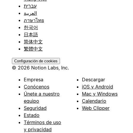
עברית
العربية
ภาษาไทย
한국어
日本語
简体中文
繁體中文
Configuración de cookies
© 2026 Notion Labs, Inc.
Empresa
Descargar
Conócenos
iOS y Android
Únete a nuestro
Mac y Windows
equipo
Calendario
Seguridad
Web Clipper
Estado
Términos de uso
y privacidad