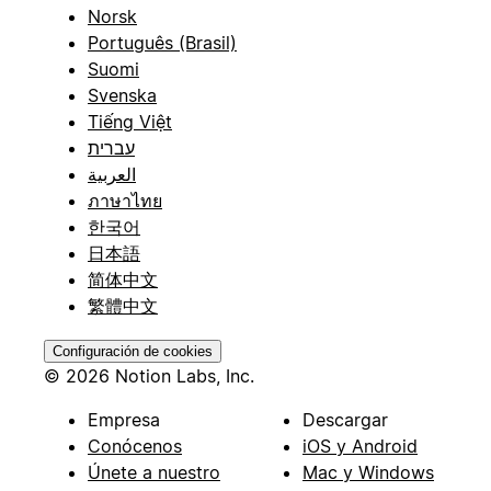
Norsk
Português (Brasil)
Suomi
Svenska
Tiếng Việt
עברית
العربية
ภาษาไทย
한국어
日本語
简体中文
繁體中文
Configuración de cookies
© 2026 Notion Labs, Inc.
Empresa
Descargar
Conócenos
iOS y Android
Únete a nuestro
Mac y Windows