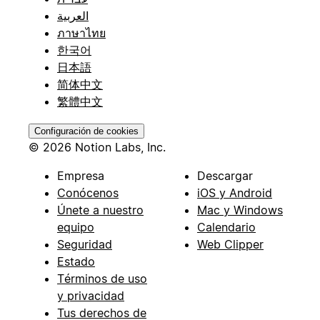
العربية
ภาษาไทย
한국어
日本語
简体中文
繁體中文
Configuración de cookies
© 2026 Notion Labs, Inc.
Empresa
Descargar
Conócenos
iOS y Android
Únete a nuestro
Mac y Windows
equipo
Calendario
Seguridad
Web Clipper
Estado
Términos de uso
y privacidad
Tus derechos de