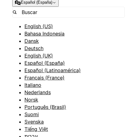
Español (España)
English (US)
Bahasa Indonesia
Dansk
Deutsch
English (UK)
Español (España)
Español (Latinoamérica)
Français (France)
Italiano
Nederlands
Norsk
Português (Brasil)
Suomi
Svenska
Tiếng Việt
עברית