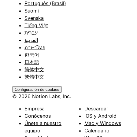
Português (Brasil)
Suomi
Svenska
Tiếng Việt
עברית
العربية
ภาษาไทย
한국어
日本語
简体中文
繁體中文
Configuración de cookies
© 2026 Notion Labs, Inc.
Empresa
Descargar
Conócenos
iOS y Android
Únete a nuestro
Mac y Windows
equipo
Calendario