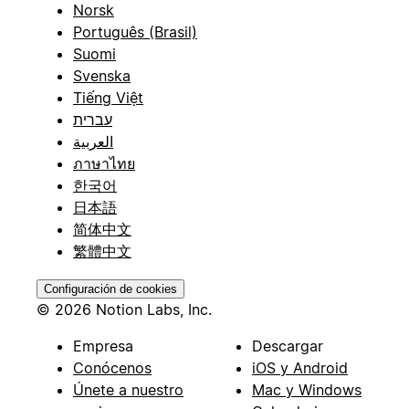
Norsk
Português (Brasil)
Suomi
Svenska
Tiếng Việt
עברית
العربية
ภาษาไทย
한국어
日本語
简体中文
繁體中文
Configuración de cookies
© 2026 Notion Labs, Inc.
Empresa
Descargar
Conócenos
iOS y Android
Únete a nuestro
Mac y Windows