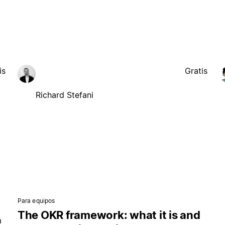
is
Gratis
Richard Stefani
Para equipos
The OKR framework: what it is and
m