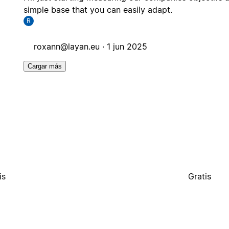
simple base that you can easily adapt.
R
roxann@layan.eu
·
1 jun 2025
Cargar más
is
Gratis