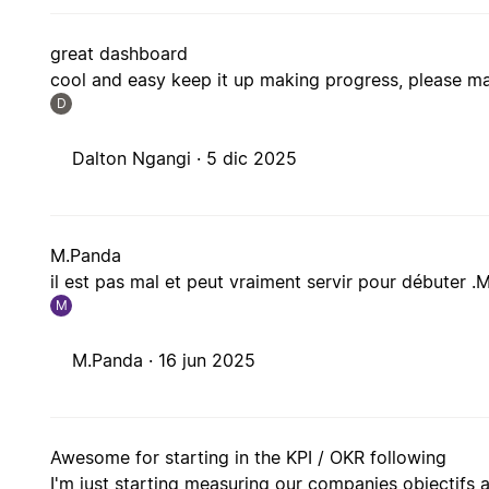
great dashboard
cool and easy keep it up making progress, please make more..
D
Dalton Ngangi ·
5 dic 2025
M.Panda
il est pas mal et peut vraiment servir pour débuter .
M
M.Panda ·
16 jun 2025
Awesome for starting in the KPI / OKR following
I'm just starting measuring our companies objectifs a