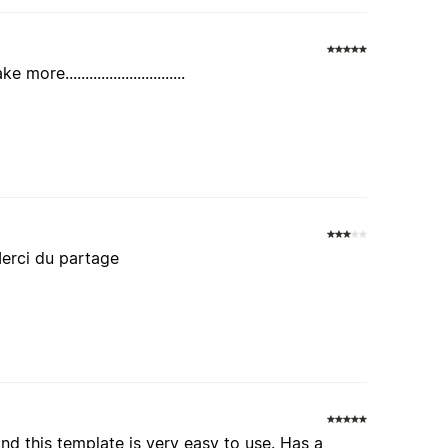
............................
Merci du partage
nd this template is very easy to use. Has a