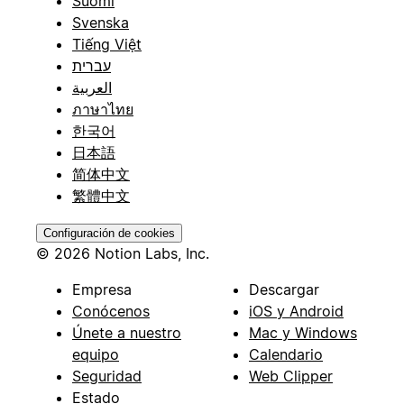
Suomi
Svenska
Tiếng Việt
עברית
العربية
ภาษาไทย
한국어
日本語
简体中文
繁體中文
Configuración de cookies
© 2026 Notion Labs, Inc.
Empresa
Descargar
Conócenos
iOS y Android
Únete a nuestro
Mac y Windows
equipo
Calendario
Seguridad
Web Clipper
Estado