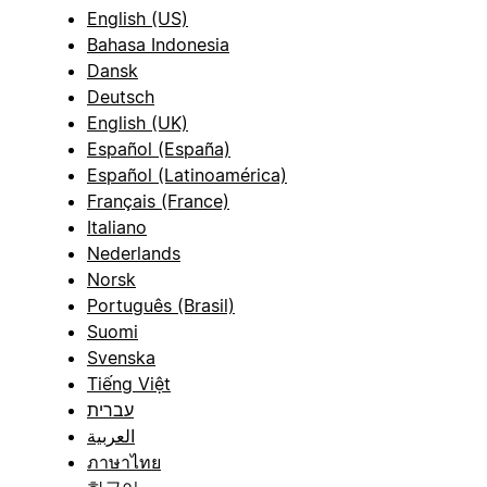
English (US)
Bahasa Indonesia
Dansk
Deutsch
English (UK)
Español (España)
Español (Latinoamérica)
Français (France)
Italiano
Nederlands
Norsk
Português (Brasil)
Suomi
Svenska
Tiếng Việt
עברית
العربية
ภาษาไทย