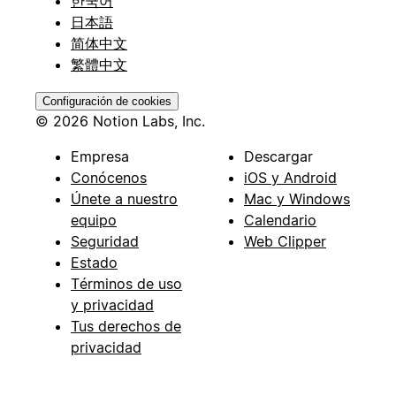
한국어
日本語
简体中文
繁體中文
Configuración de cookies
© 2026 Notion Labs, Inc.
Empresa
Descargar
Conócenos
iOS y Android
Únete a nuestro
Mac y Windows
equipo
Calendario
Seguridad
Web Clipper
Estado
Términos de uso
y privacidad
Tus derechos de
privacidad