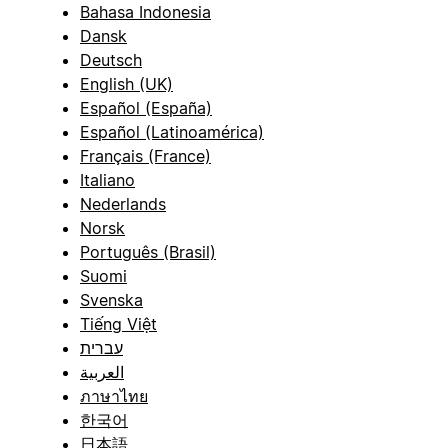
Bahasa Indonesia
Dansk
Deutsch
English (UK)
Español (España)
Español (Latinoamérica)
Français (France)
Italiano
Nederlands
Norsk
Português (Brasil)
Suomi
Svenska
Tiếng Việt
עברית
العربية
ภาษาไทย
한국어
日本語