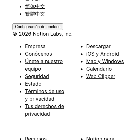
简体中文
繁體中文
Configuración de cookies
© 2026 Notion Labs, Inc.
Empresa
Descargar
Conócenos
iOS y Android
Únete a nuestro
Mac y Windows
equipo
Calendario
Seguridad
Web Clipper
Estado
Términos de uso
y privacidad
Tus derechos de
privacidad
Recursos
Notion para