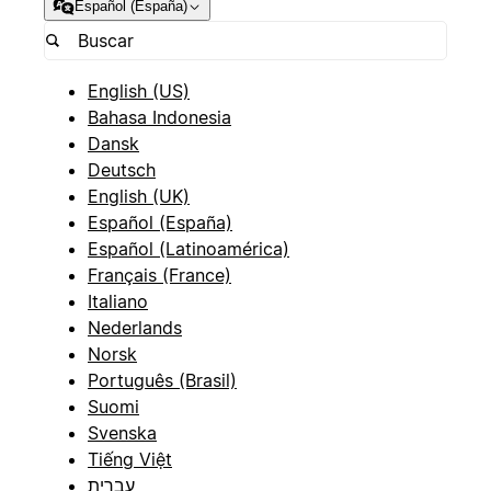
Español (España)
English (US)
Bahasa Indonesia
Dansk
Deutsch
English (UK)
Español (España)
Español (Latinoamérica)
Français (France)
Italiano
Nederlands
Norsk
Português (Brasil)
Suomi
Svenska
Tiếng Việt
עברית