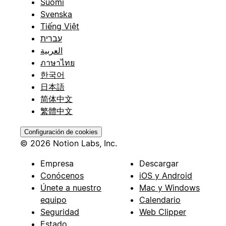
Suomi
Svenska
Tiếng Việt
עברית
العربية
ภาษาไทย
한국어
日本語
简体中文
繁體中文
Configuración de cookies
© 2026 Notion Labs, Inc.
Empresa
Descargar
Conócenos
iOS y Android
Únete a nuestro
Mac y Windows
equipo
Calendario
Seguridad
Web Clipper
Estado