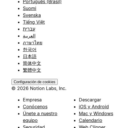
Português (Brasil)
Suomi
Svenska
Tiếng Việt
עברית
العربية
ภาษาไทย
한국어
日本語
简体中文
繁體中文
Configuración de cookies
© 2026 Notion Labs, Inc.
Empresa
Descargar
Conócenos
iOS y Android
Únete a nuestro
Mac y Windows
equipo
Calendario
Seguridad
Web Clipper