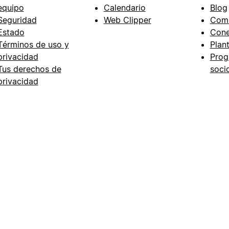
equipo
Calendario
Blog
Seguridad
Web Clipper
Com
Estado
Cone
Términos de uso y
Plant
privacidad
Prog
Tus derechos de
soci
privacidad