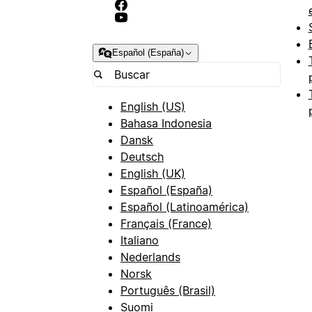
Español (España)
English (US)
Bahasa Indonesia
Dansk
Deutsch
English (UK)
Español (España)
Español (Latinoamérica)
Français (France)
Italiano
Nederlands
Norsk
Português (Brasil)
Suomi