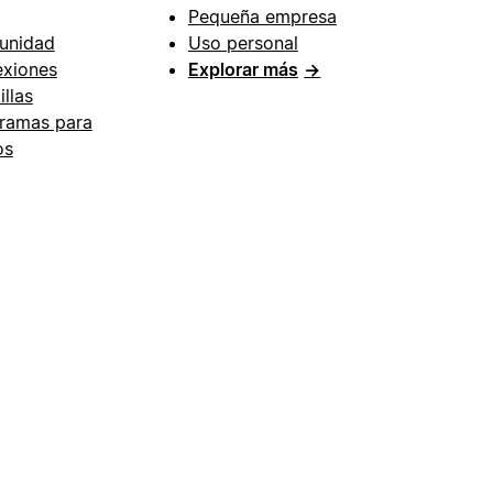
Pequeña empresa
unidad
Uso personal
xiones
Explorar más
→
illas
ramas para
os