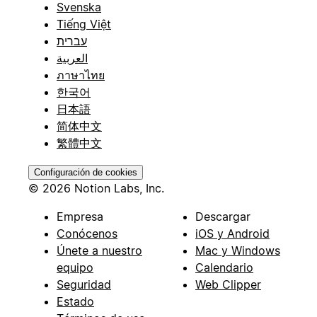
Svenska
Tiếng Việt
עברית
العربية
ภาษาไทย
한국어
日本語
简体中文
繁體中文
Configuración de cookies
© 2026 Notion Labs, Inc.
Empresa
Descargar
Conócenos
iOS y Android
Únete a nuestro
Mac y Windows
equipo
Calendario
Seguridad
Web Clipper
Estado