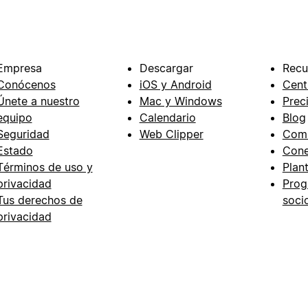
Empresa
Descargar
Recu
Conócenos
iOS y Android
Cent
Únete a nuestro
Mac y Windows
Prec
equipo
Calendario
Blog
Seguridad
Web Clipper
Com
Estado
Cone
Términos de uso y
Plant
privacidad
Prog
Tus derechos de
soci
privacidad