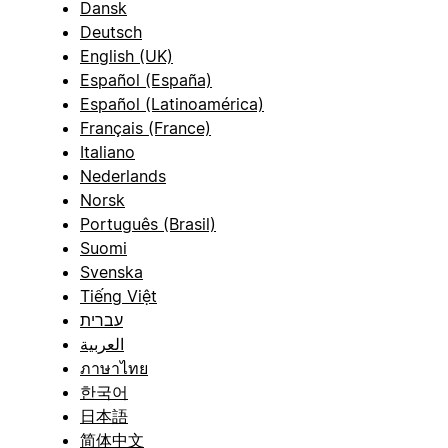
Dansk
Deutsch
English (UK)
Español (España)
Español (Latinoamérica)
Français (France)
Italiano
Nederlands
Norsk
Português (Brasil)
Suomi
Svenska
Tiếng Việt
עברית
العربية
ภาษาไทย
한국어
日本語
简体中文