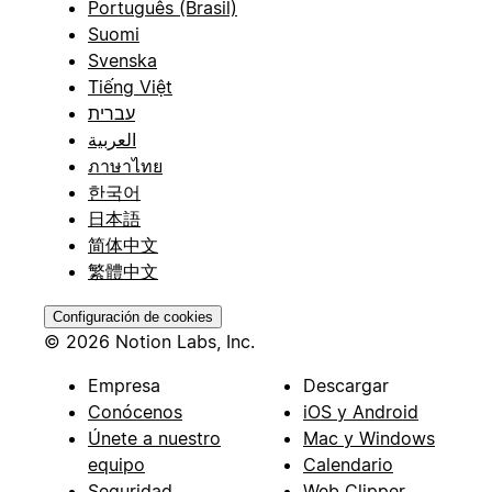
Português (Brasil)
Suomi
Svenska
Tiếng Việt
עברית
العربية
ภาษาไทย
한국어
日本語
简体中文
繁體中文
Configuración de cookies
© 2026 Notion Labs, Inc.
Empresa
Descargar
Conócenos
iOS y Android
Únete a nuestro
Mac y Windows
equipo
Calendario
Seguridad
Web Clipper