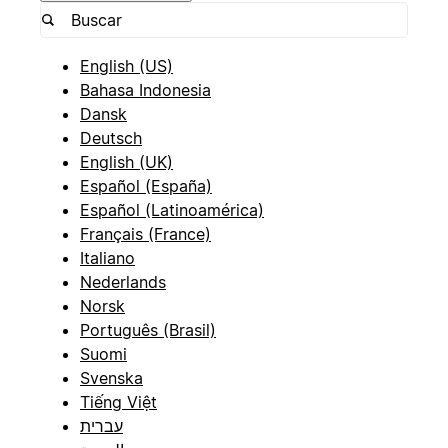
English (US)
Bahasa Indonesia
Dansk
Deutsch
English (UK)
Español (España)
Español (Latinoamérica)
Français (France)
Italiano
Nederlands
Norsk
Português (Brasil)
Suomi
Svenska
Tiếng Việt
עברית