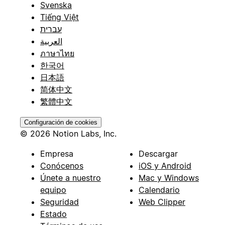
Svenska
Tiếng Việt
עברית
العربية
ภาษาไทย
한국어
日本語
简体中文
繁體中文
Configuración de cookies
© 2026 Notion Labs, Inc.
Empresa
Descargar
Conócenos
iOS y Android
Únete a nuestro
Mac y Windows
equipo
Calendario
Seguridad
Web Clipper
Estado