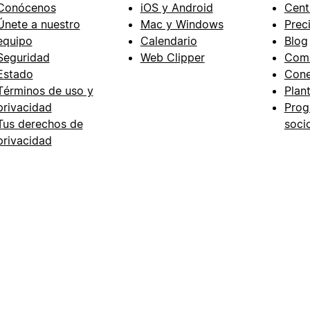
Conócenos
iOS y Android
Cent
Únete a nuestro
Mac y Windows
Prec
equipo
Calendario
Blog
Seguridad
Web Clipper
Com
Estado
Cone
Términos de uso y
Plant
privacidad
Prog
Tus derechos de
soci
privacidad