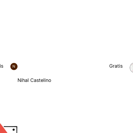
is
Gratis
N
Nihal Castelino