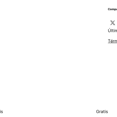
Compar
Últi
Térm
is
Gratis