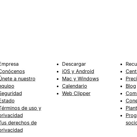
Empresa
Descargar
Recu
Conócenos
iOS y Android
Cent
Únete a nuestro
Mac y Windows
Prec
equipo
Calendario
Blog
Seguridad
Web Clipper
Com
Estado
Cone
Términos de uso y
Plant
privacidad
Prog
Tus derechos de
soci
privacidad