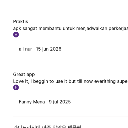
Praktis
apk sangat membantu untuk menjadwalkan perkerja
A
ali nur ·
15 jun 2026
Great app
Love it, I beggin to use it but till now everithing supe
F
Fanny Mena ·
9 jul 2025
가이드라인에 아주 알맞은 템플릿