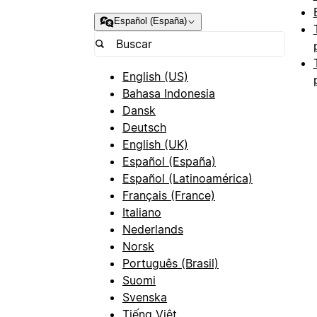
Español (España)
English (US)
Bahasa Indonesia
Dansk
Deutsch
English (UK)
Español (España)
Español (Latinoamérica)
Français (France)
Italiano
Nederlands
Norsk
Português (Brasil)
Suomi
Svenska
Tiếng Việt