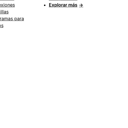
xiones
Explorar más
→
illas
ramas para
os