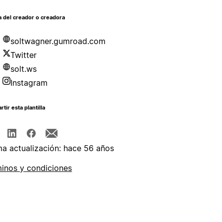
 del creador o creadora
soltwagner.gumroad.com
Twitter
solt.ws
Instagram
tir esta plantilla
ma actualización: hace 56 años
inos y condiciones