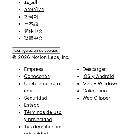
العربية
ภาษาไทย
한국어
日本語
简体中文
繁體中文
Configuración de cookies
© 2026 Notion Labs, Inc.
Empresa
Descargar
Conócenos
iOS y Android
Únete a nuestro
Mac y Windows
equipo
Calendario
Seguridad
Web Clipper
Estado
Términos de uso
y privacidad
Tus derechos de
privacidad