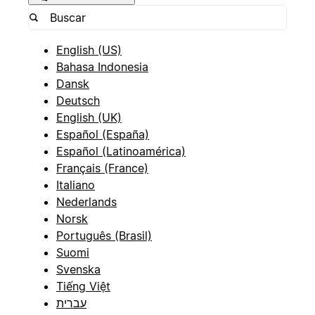
English (US)
Bahasa Indonesia
Dansk
Deutsch
English (UK)
Español (España)
Español (Latinoamérica)
Français (France)
Italiano
Nederlands
Norsk
Português (Brasil)
Suomi
Svenska
Tiếng Việt
עברית