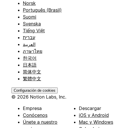
Norsk
Português (Brasil)
Suomi
Svenska
Tiếng Việt
עברית
العربية
ภาษาไทย
한국어
日本語
简体中文
繁體中文
Configuración de cookies
© 2026 Notion Labs, Inc.
Empresa
Descargar
Conócenos
iOS y Android
Únete a nuestro
Mac y Windows