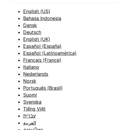
English (US)
Bahasa Indonesia
Dansk
Deutsch
English (UK)
Español (España)
Español (Latinoamérica)
Français (France)
Italiano
Nederlands
Norsk
Português (Brasil)
Suomi
Svenska
Tiếng Việt
עברית
العربية
ภาษาไทย