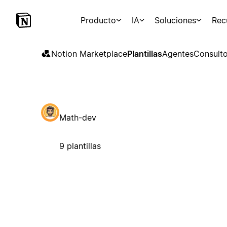
Producto
IA
Soluciones
Rec
Notion Marketplace
Plantillas
Agentes
Consulto
Math-dev
9 plantillas