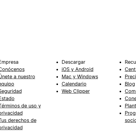
Empresa
Descargar
Recu
Conócenos
iOS y Android
Cent
Únete a nuestro
Mac y Windows
Prec
equipo
Calendario
Blog
Seguridad
Web Clipper
Com
Estado
Cone
Términos de uso y
Plant
privacidad
Prog
Tus derechos de
soci
privacidad