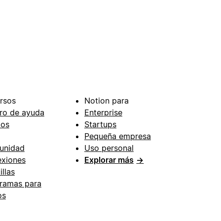
rsos
Notion para
ro de ayuda
Enterprise
ios
Startups
Pequeña empresa
unidad
Uso personal
xiones
Explorar más
→
illas
ramas para
os