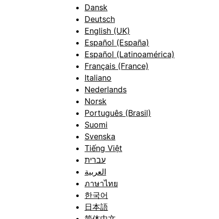
Dansk
Deutsch
English (UK)
Español (España)
Español (Latinoamérica)
Français (France)
Italiano
Nederlands
Norsk
Português (Brasil)
Suomi
Svenska
Tiếng Việt
עברית
العربية
ภาษาไทย
한국어
日本語
简体中文