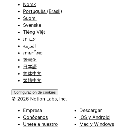
Norsk
Português (Brasil)
Suomi
Svenska
Tiếng Việt
עברית
العربية
ภาษาไทย
한국어
日本語
简体中文
繁體中文
Configuración de cookies
© 2026 Notion Labs, Inc.
Empresa
Descargar
Conócenos
iOS y Android
Únete a nuestro
Mac y Windows