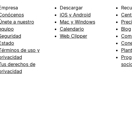
Empresa
Descargar
Recu
Conócenos
iOS y Android
Cent
Únete a nuestro
Mac y Windows
Prec
equipo
Calendario
Blog
Seguridad
Web Clipper
Com
Estado
Cone
Términos de uso y
Plant
privacidad
Prog
Tus derechos de
soci
privacidad