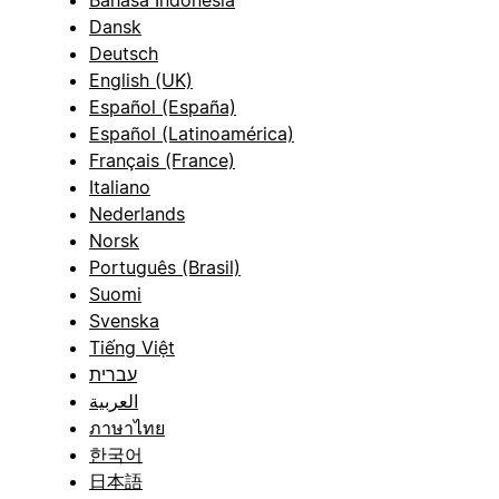
Bahasa Indonesia
Dansk
Deutsch
English (UK)
Español (España)
Español (Latinoamérica)
Français (France)
Italiano
Nederlands
Norsk
Português (Brasil)
Suomi
Svenska
Tiếng Việt
עברית
العربية
ภาษาไทย
한국어
日本語