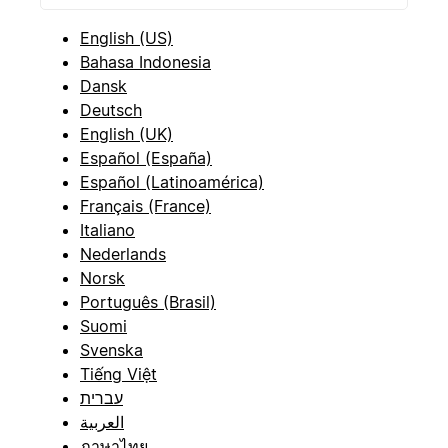
English (US)
Bahasa Indonesia
Dansk
Deutsch
English (UK)
Español (España)
Español (Latinoamérica)
Français (France)
Italiano
Nederlands
Norsk
Português (Brasil)
Suomi
Svenska
Tiếng Việt
עברית
العربية
ภาษาไทย