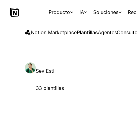
Producto
IA
Soluciones
Rec
Notion Marketplace
Plantillas
Agentes
Consulto
Sev Estil
33 plantillas