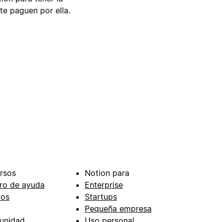
te paguen por ella.
rsos
Notion para
ro de ayuda
Enterprise
ios
Startups
Pequeña empresa
unidad
Uso personal