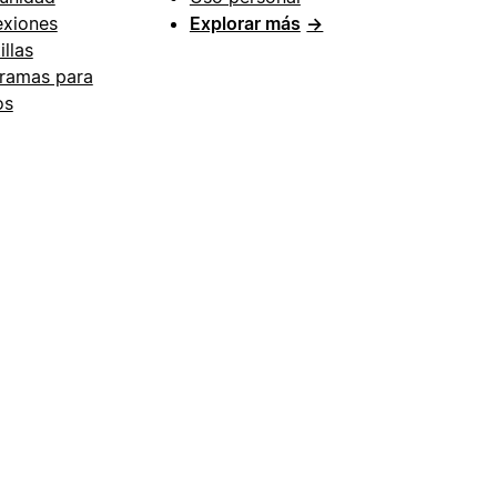
xiones
Explorar más
→
illas
ramas para
os