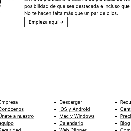
posibilidad de que sea destacada e incluso que 
No te hacen falta más que un par de clics.
Empieza aquí
→
Empresa
Descargar
Recu
Conócenos
iOS y Android
Cent
Únete a nuestro
Mac y Windows
Prec
equipo
Calendario
Blog
Seguridad
Web Clipper
Com