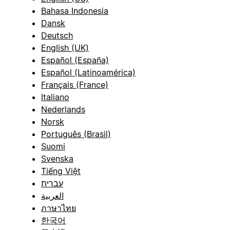
Bahasa Indonesia
Dansk
Deutsch
English (UK)
Español (España)
Español (Latinoamérica)
Français (France)
Italiano
Nederlands
Norsk
Português (Brasil)
Suomi
Svenska
Tiếng Việt
עברית
العربية
ภาษาไทย
한국어