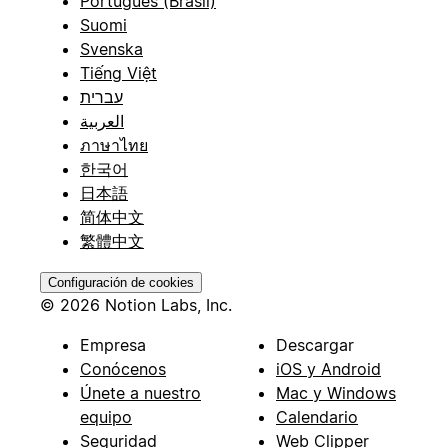
Português (Brasil)
Suomi
Svenska
Tiếng Việt
עברית
العربية
ภาษาไทย
한국어
日本語
简体中文
繁體中文
Configuración de cookies
© 2026 Notion Labs, Inc.
Empresa
Descargar
Conócenos
iOS y Android
Únete a nuestro
Mac y Windows
equipo
Calendario
Seguridad
Web Clipper