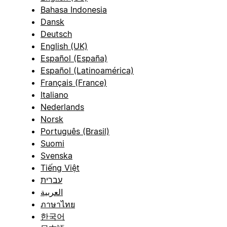
Bahasa Indonesia
Dansk
Deutsch
English (UK)
Español (España)
Español (Latinoamérica)
Français (France)
Italiano
Nederlands
Norsk
Português (Brasil)
Suomi
Svenska
Tiếng Việt
עברית
العربية
ภาษาไทย
한국어