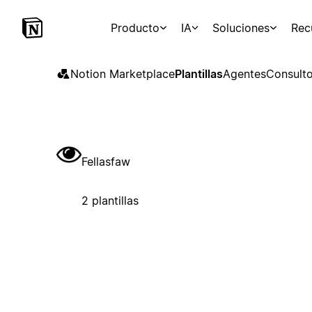
Producto
IA
Soluciones
Rec
Notion Marketplace
Plantillas
Agentes
Consulto
Fellasfaw
2 plantillas