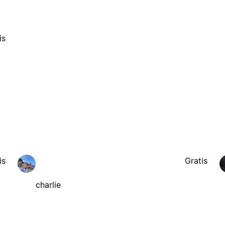
is
is
Gratis
charlie