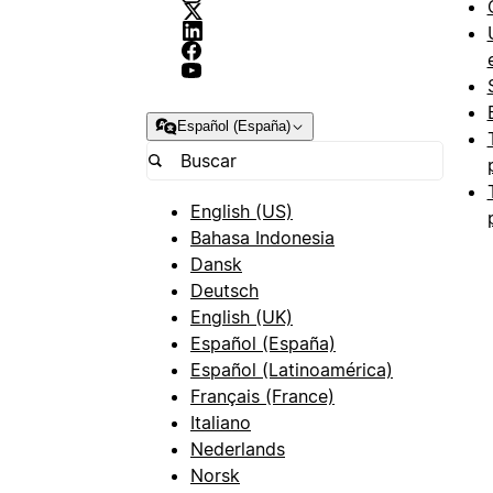
Español (España)
English (US)
Bahasa Indonesia
Dansk
Deutsch
English (UK)
Español (España)
Español (Latinoamérica)
Français (France)
Italiano
Nederlands
Norsk