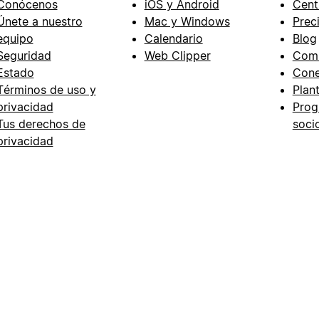
Conócenos
iOS y Android
Cent
Únete a nuestro
Mac y Windows
Prec
equipo
Calendario
Blog
Seguridad
Web Clipper
Com
Estado
Cone
Términos de uso y
Plant
privacidad
Prog
Tus derechos de
soci
privacidad