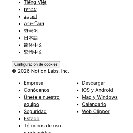
Tiếng Việt
עברית
العربية
ภาษาไทย
한국어
日本語
简体中文
繁體中文
Configuración de cookies
© 2026 Notion Labs, Inc.
Empresa
Descargar
Conócenos
iOS y Android
Únete a nuestro
Mac y Windows
equipo
Calendario
Seguridad
Web Clipper
Estado
Términos de uso
y privacidad