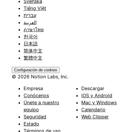
Svenska
Tiếng Việt
עברית
العربية
ภาษาไทย
한국어
日本語
简体中文
繁體中文
Configuración de cookies
© 2026 Notion Labs, Inc.
Empresa
Descargar
Conócenos
iOS y Android
Únete a nuestro
Mac y Windows
equipo
Calendario
Seguridad
Web Clipper
Estado
Términos de uso