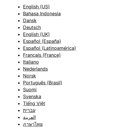
English (US)
Bahasa Indonesia
Dansk
Deutsch
English (UK)
Español (España)
Español (Latinoamérica)
Français (France)
Italiano
Nederlands
Norsk
Português (Brasil)
Suomi
Svenska
Tiếng Việt
עברית
العربية
ภาษาไทย