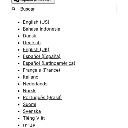
English (US)
Bahasa Indonesia
Dansk
Deutsch
English (UK)
Español (España)
Español (Latinoamérica)
Français (France)
Italiano
Nederlands
Norsk
Português (Brasil)
Suomi
Svenska
Tiếng Việt
עברית