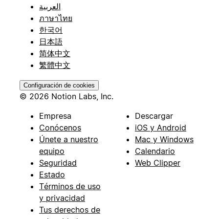
العربية
ภาษาไทย
한국어
日本語
简体中文
繁體中文
Configuración de cookies
© 2026 Notion Labs, Inc.
Empresa
Descargar
Conócenos
iOS y Android
Únete a nuestro
Mac y Windows
equipo
Calendario
Seguridad
Web Clipper
Estado
Términos de uso
y privacidad
Tus derechos de