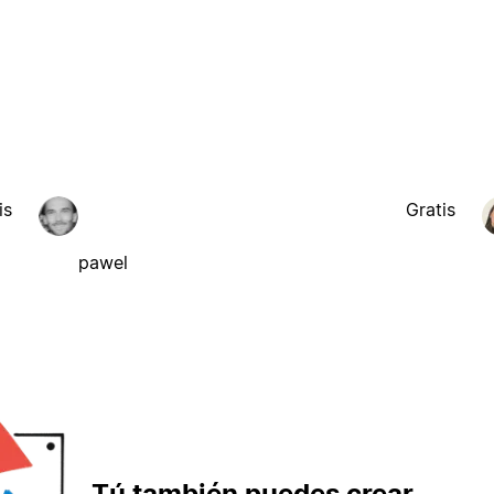
is
Gratis
pawel
Tú también puedes crear