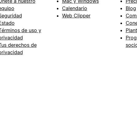
Únete a nuestro
Mac y Windows
Prec
equipo
Calendario
Blog
Seguridad
Web Clipper
Com
Estado
Cone
Términos de uso y
Plant
privacidad
Prog
Tus derechos de
soci
privacidad