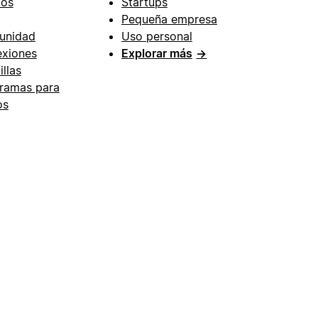
ios
Startups
Pequeña empresa
unidad
Uso personal
xiones
Explorar más
→
illas
ramas para
os