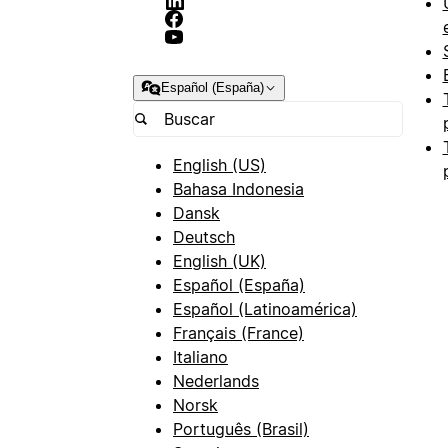
Español (España)
English (US)
Bahasa Indonesia
Dansk
Deutsch
English (UK)
Español (España)
Español (Latinoamérica)
Français (France)
Italiano
Nederlands
Norsk
Português (Brasil)